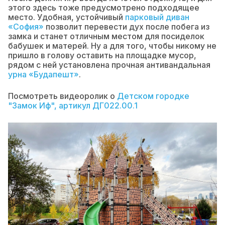
этого здесь тоже предусмотрено подходящее
место. Удобная, устойчивый
парковый диван
«София»
позволит перевести дух после побега из
замка и станет отличным местом для посиделок
бабушек и матерей. Ну а для того, чтобы никому не
пришло в голову оставить на площадке мусор,
рядом с ней установлена прочная антивандальная
урна «Будапешт»
.
Посмотреть видеоролик о
Детском городке
"Замок Иф", артикул ДГ022.00.1