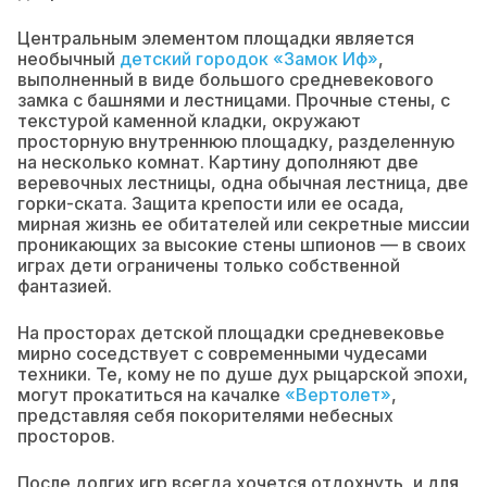
Центральным элементом площадки является
необычный
детский городок «Замок Иф»
,
выполненный в виде большого средневекового
замка с башнями и лестницами. Прочные стены, с
текстурой каменной кладки, окружают
просторную внутреннюю площадку, разделенную
на несколько комнат. Картину дополняют две
веревочных лестницы, одна обычная лестница, две
горки-ската. Защита крепости или ее осада,
мирная жизнь ее обитателей или секретные миссии
проникающих за высокие стены шпионов — в своих
играх дети ограничены только собственной
фантазией.
На просторах детской площадки средневековье
мирно соседствует с современными чудесами
техники. Те, кому не по душе дух рыцарской эпохи,
могут прокатиться на качалке
«Вертолет»
,
представляя себя покорителями небесных
просторов.
После долгих игр всегда хочется отдохнуть, и для