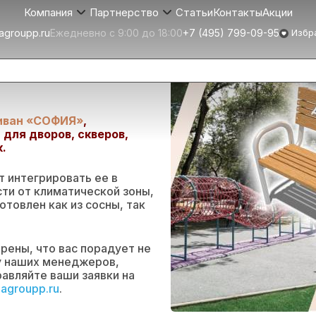
Статьи
Контакты
Акции
Компания
Партнерство
agroupp.ru
Ежедневно с 9:00 до 18:00
+7 (495) 799-09-95
Избр
ания ДП006.00.1
иван «СОФИЯ»
,
для дворов, скверов,
.
 интегрировать ее в
ти от климатической зоны,
товлен как из сосны, так
рены, что вас порадует не
 у наших менеджеров,
равляйте ваши заявки на
agroupp.ru
.