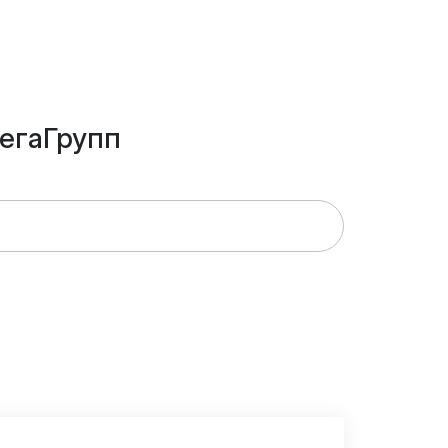
егаГрупп