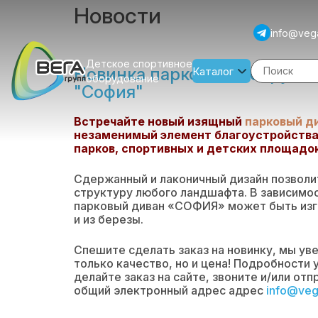
Новости
info@veg
Детское спортивное
Новинка паркового оборудов
Каталог
оборудование
"София"
Встречайте новый изящный
парковый д
незаменимый элемент благоустройства 
парков, спортивных и детских площадок
Сдержанный и лаконичный дизайн позволит
структуру любого ландшафта. В зависимос
парковый диван «СОФИЯ» может быть изго
и из березы.
Спешите сделать заказ на новинку, мы уве
только качество, но и цена! Подробности
делайте заказ на сайте, звоните и/или отп
общий электронный адрес адрес
info@veg