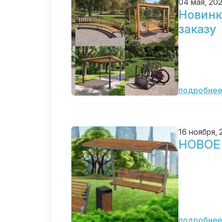
04 мая, 20
Новинк
заказу
подробне
16 ноября,
НОВОЕ
подробне