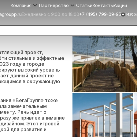
Статьи
Контакты
Акции
Компания
Партнерство
agroupp.ru
Ежедневно с 9:00 до 18:00
+7 (495) 799-09-95
Избр
гаГрупп»:
атляющий проект,
Эти стильные и эффектные
023 году в городе
рируют высокий уровень
лает данный проект не
ывающимся в окружающую
пания «ВегаГрупп» тоже
тала замечательным
енту. Речь идет о
сразу же привлек внимание
дизайном. Этот игровой
кой для развития и