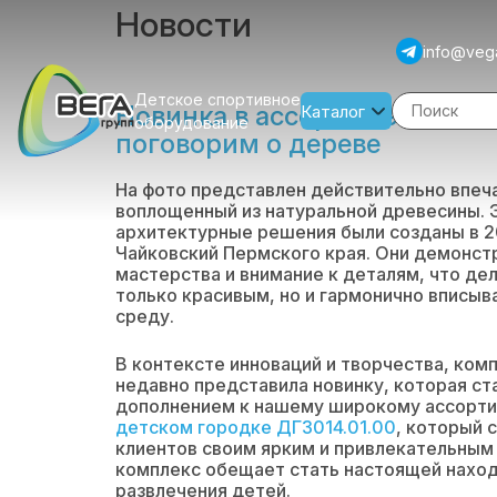
Новости
info@veg
Детское спортивное
Новинка в ассортименте «Ве
Каталог
оборудование
поговорим о дереве
На фото представлен действительно впеч
воплощенный из натуральной древесины. 
архитектурные решения были созданы в 2
Чайковский Пермского края. Они демонст
мастерства и внимание к деталям, что де
только красивым, но и гармонично впис
среду.
В контексте инноваций и творчества, ком
недавно представила новинку, которая с
дополнением к нашему широкому ассортим
детском городке ДГ3014.01.00
, который 
клиентов своим ярким и привлекательным 
комплекс обещает стать настоящей наход
развлечения детей.