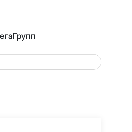
егаГрупп