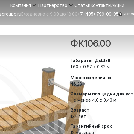
Статьи
Контакты
Акции
Компания
Партнерство
agroupp.ru
Ежедневно с 9:00 до 18:00
+7 (495) 799-09-95
Избр
Скамья гимна
ФК106.00
Габариты, ДхШхВ
1.60 х 0.67 x 0.82 м
Масса изделия, кг
46,23
Размеры площадки для уст
Не менее 4,6 х 3,43 м
Возраст
12+ лет
Гарантийный срок
12 месяцев