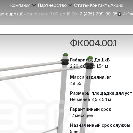
Статьи
Контакты
Акции
Компания
Партнерство
agroupp.ru
Ежедневно с 9:00 до 18:00
+7 (495) 799-09-95
Избр
Брусья одина
ФК004.00.1
Габариты, ДхШхВ
2.20 х 0.63 x 1.54 м
Масса изделия, кг
48,55
Размеры площадки для уст
Не менее 3,5 х 5,1 м
Гарантийный срок
12 месяцев
Назначенный срок службы
5 лет