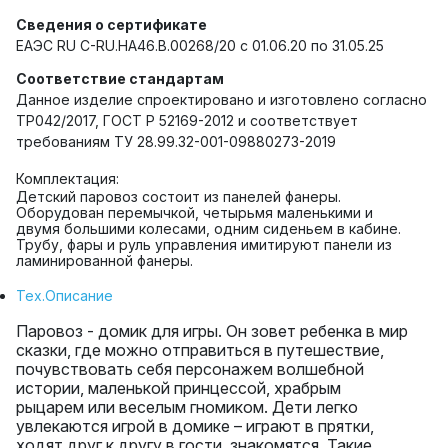
Сведения о сертификате
ЕАЭС RU C-RU.HA46.B.00268/20 с 01.06.20 по 31.05.25
Соответствие стандартам
Данное изделие спроектировано и изготовлено согласно
ТР042/2017, ГОСТ Р 52169-2012 и соответствует
требованиям ТУ 28.99.32-001-09880273-2019
Комплектация:
Детский паровоз состоит из панелей фанеры.
Оборудован перемычкой, четырьмя маленькими и
двумя большими колесами, одним сиденьем в кабине.
Трубу, фары и руль управления имитируют панели из
ламинированной фанеры.
Тех.Описание
Паровоз - домик для игры. Он зовет ребенка в мир
сказки, где можно отправиться в путешествие,
почувствовать себя персонажем волшебной
истории, маленькой принцессой, храбрым
рыцарем или веселым гномиком. Дети легко
увлекаются игрой в домике – играют в прятки,
ходят друг к другу в гости, знакомятся. Такие