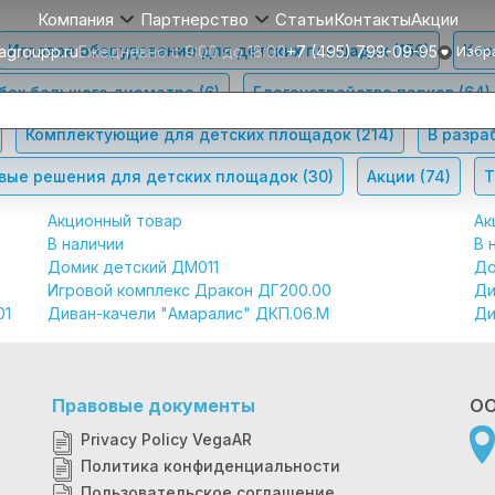
Статьи
Контакты
Акции
Компания
Партнерство
Игровое оборудование для детских площадок
(156)
Кан
agroupp.ru
Ежедневно с 9:00 до 18:00
+7 (495) 799-09-95
Избр
убах большого диаметра
(6)
Благоустройство парков
(64)
Комплектующие для детских площадок
(214)
В разра
вые решения для детских площадок
(30)
Акции
(74)
Т
Акционный товар
Ак
В наличии
В 
Домик детский ДМ011
До
Игровой комплекс Дракон ДГ200.00
Ди
01
Диван-качели "Амаралис" ДКП.06.М
Ди
Правовые документы
ОО
Privacy Policy VegaAR
Политика конфиденциальности
Пользовательское соглашение