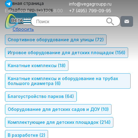
Главная страница
info@vegagroupp.ru
Подбор параметров
Ежедневно с 9:00 до 18:00
+7 (495) 799-09-95
Спортивное оборудование для улицы
(72)
Игровое оборудование для детских площадок
(156)
Канатные комплексы
(18)
Канатные комплексы и оборудование на трубах
большого диаметра
(6)
Благоустройство парков
(64)
Оборудование для детских садов и ДОУ
(10)
Комплектующие для детских площадок
(214)
В разработке
(2)