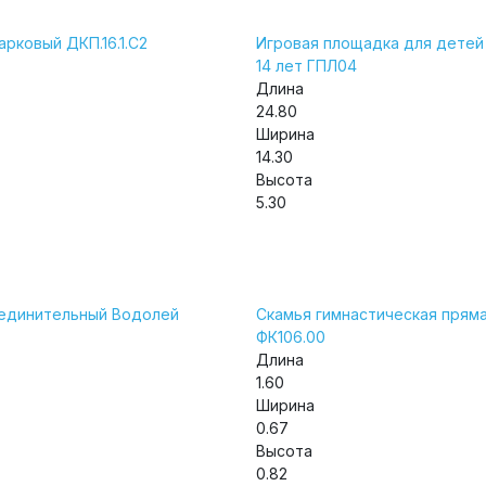
арковый ДКП.16.1.С2
Игровая площадка для детей 
14 лет ГПЛ04
Длина
24.80
Ширина
14.30
Высота
5.30
единительный Водолей
Скамья гимнастическая прям
ФК106.00
Длина
1.60
Ширина
0.67
Высота
0.82