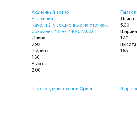
Акционный товар
Гамак п
В наличии
Длина
Качели 2-х секционные на стойках,
5.00
орнамент "Этник" КЧ027.02.01
Ширина
Длина
1.40
2.92
Высота
Ширина
1.55
1.60
Высота
2.00
Шар соединительный Орион
Шар со