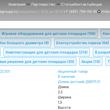
Статьи
Контакты
Акции
Компания
Партнерство
agroupp.ru
Ежедневно с 9:00 до 18:00
+7 (495) 799-09-95
Избр
Игровое оборудование для детских площадок
(156)
Кан
убах большого диаметра
(6)
Благоустройство парков
(64)
Комплектующие для детских площадок
(214)
В разра
вые решения для детских площадок
(30)
Акции
(74)
Т
ДС001
Акционный товар
В наличии
Домик детский ДМ011.01
Длина
2.2
Ширина
1.3
Высота