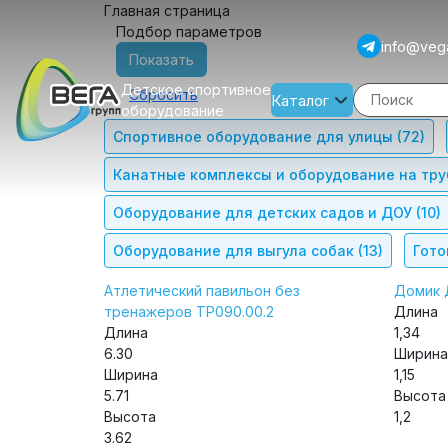
Главная страница
Подбор параметров
info@veg
Детское спортивное
Каталог
оборудование
Спортивное оборудование для улицы
(72)
Канатные комплексы и оборудование на тр
Оборудование для детских садов и ДОУ
(10)
Оборудование для выгула собак
(13)
Гото
Атлетический павильон без
Домик 
тренажеров ТР090.00.2
Длина
Длина
1,34
6.30
Ширина
Ширина
1,15
5.71
Высота
Высота
1,2
3.62