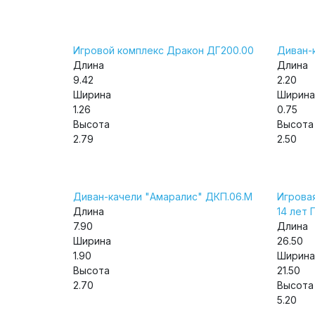
Игровой комплекс Дракон ДГ200.00
Диван-
Длина
Длина
9.42
2.20
Ширина
Ширина
1.26
0.75
Высота
Высота
2.79
2.50
Диван-качели "Амаралис" ДКП.06.М
Игрова
Длина
14 лет 
7.90
Длина
Ширина
26.50
1.90
Ширина
Высота
21.50
2.70
Высота
5.20