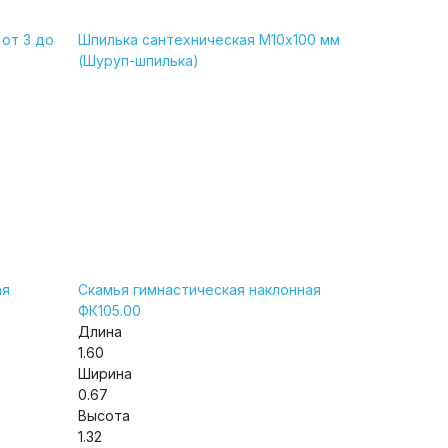
от 3 до
Шпилька сантехническая М10х100 мм
(Шуруп-шпилька)
ая
Скамья гимнастическая наклонная
ФК105.00
Длина
1.60
Ширина
0.67
Высота
1.32