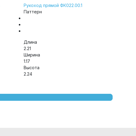
а
Рукоход прямой ФК022.00.1
Паттерн
Длина
2.21
Ширина
1.17
Высота
2.24