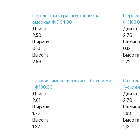
Перекладина разноуровневая
Перекл
высокая ФК104.00
ФК103.
Длина
Длина
2.50
2.76
Ширина
Ширина
0.10
0.12
Высота
Высота
2.56
1.22
Скамьи гимнастические с брусьями
Стол д
ФК100.00
(усилен
Длина
Длина
2.61
2.70
Ширина
Ширина
1.77
1.63
Высота
Высота
1.32
1,13