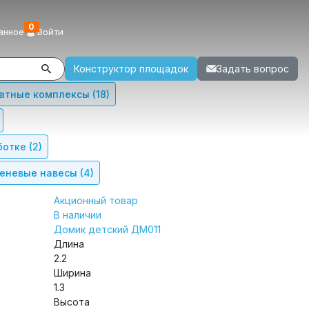
0
анное
Войти
Конструктор площадок
Задать вопрос
атные комплексы
(18)
ботке
(2)
еневые навесы
(4)
Акционный товар
В наличии
Домик детский ДМ011
Длина
2.2
Ширина
1.3
Высота