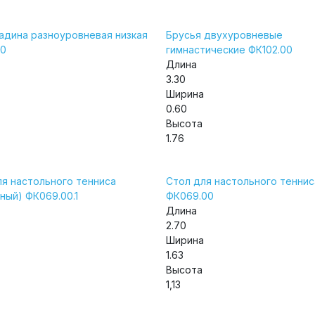
адина разноуровневая низкая
Брусья двухуровневые
00
гимнастические ФК102.00
Длина
3.30
Ширина
0.60
Высота
1.76
ля настольного тенниса
Стол для настольного теннис
ный) ФК069.00.1
ФК069.00
Длина
2.70
Ширина
1.63
Высота
1,13