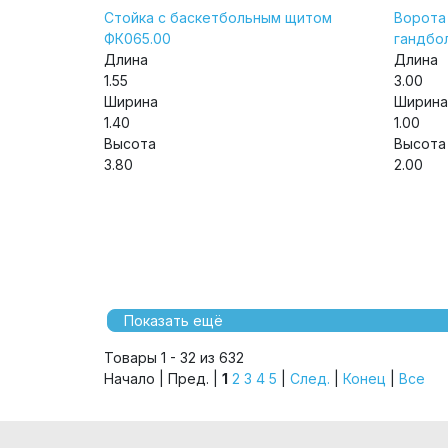
Стойка с баскетбольным щитом
Ворота
ФК065.00
гандбо
Длина
Длина
1.55
3.00
Ширина
Ширина
1.40
1.00
Высота
Высота
3.80
2.00
Показать ещё
Товары 1 - 32 из 632
Начало | Пред. |
1
2
3
4
5
|
След.
|
Конец
|
Все