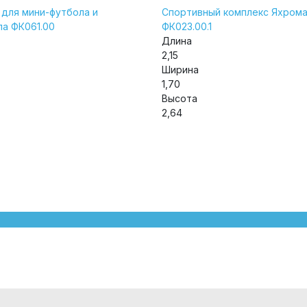
 для мини-футбола и
Спортивный комплекс Яхром
ла ФК061.00
ФК023.00.1
Длина
2,15
Ширина
1,70
Высота
2,64