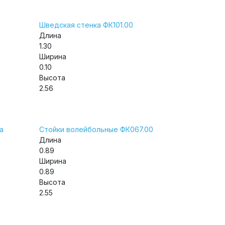
Шведская стенка ФК101.00
Длина
1.30
Ширина
0.10
Высота
2.56
а
Стойки волейбольные ФК067.00
Длина
0.89
Ширина
0.89
Высота
2.55