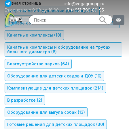
Главная страница
info@vegagroupp.ru
Ежедневно с 9:00 до 18:00
+7 (495) 799-09-95
Спортивное оборудование для улицы
(72)
Игровое оборудование для детских площадок
(156)
Канатные комплексы
(18)
Канатные комплексы и оборудование на трубах
большого диаметра
(6)
Благоустройство парков
(64)
Оборудование для детских садов и ДОУ
(10)
Комплектующие для детских площадок
(214)
В разработке
(2)
Оборудование для выгула собак
(13)
Готовые решения для детских площадок
(30)